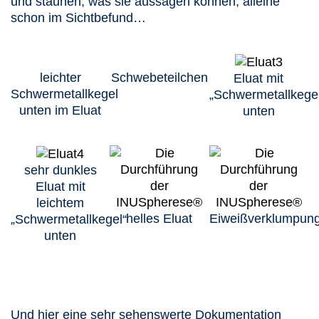
und staunen, was sie aussagen können, alleine
schon im Sichtbefund…
leichter
Schwebeteilchen
Eluat mit
Schwermetallkegel
„Schwermetallkege
unten im Eluat
unten
sehr dunkles
Eluat mit
leichtem
helles Eluat
Eiweißverklumpun
„Schwermetallkegel“
unten
Und hier eine sehr sehenswerte Dokumentation